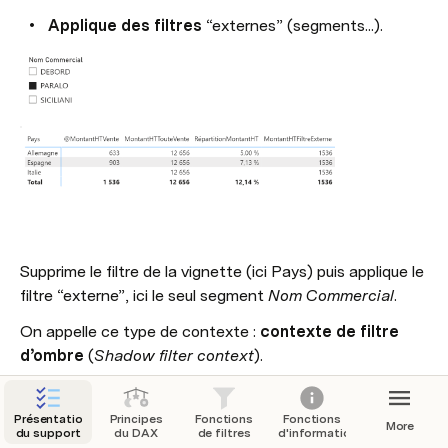
Applique des filtres
 “externes” (segments...).
Supprime le filtre de la vignette (ici Pays) puis applique le 
filtre “externe”, ici le seul segment 
Nom Commercial
.
On appelle ce type de contexte : 
contexte de filtre 
d’ombre
 (
Shadow filter context
). 
L’inverse de 
+
 (qui supprime les filtres 
ALL
VALUES
externes et applique les filtres internes à la 
Présentation
Principes
Fonctions
Fonctions
More
du support
du DAX
de filtres
d'informations
vignette).