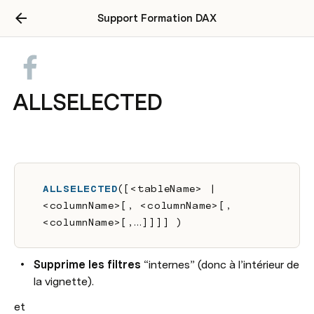
Support Formation DAX
ALLSELECTED
ALLSELECTED
([<tableName> | 
<columnName>[, <columnName>[, 
<columnName>[,…]]]] )
Supprime les filtres
 “internes” (donc à l’intérieur de 
la vignette).
et