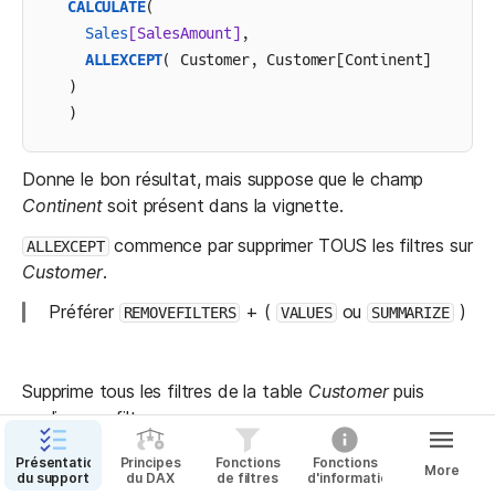
CALCULATE
(
  Sales
[SalesAmount]
,
ALLEXCEPT
( Customer, Customer[Continent] 
)
)
Donne le bon résultat, mais suppose que le champ 
Continent
 soit présent dans la vignette. 
 commence par supprimer TOUS les filtres sur 
ALLEXCEPT
Customer
.
Préférer 
 + ( 
 ou 
 )
REMOVEFILTERS
VALUES
SUMMARIZE
Supprime tous les filtres de la table 
Customer
 puis 
applique un filtre :
Présentation
Principes
Fonctions
Fonctions
More
du support
du DAX
de filtres
d'informations
Ventes par continent =