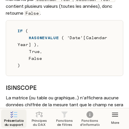
contient plusieurs valeurs (toutes les années), donc 
retourne 
.
False
IF
 (
HASONEVALUE
 ( 'Date'[Calendar 
Year] ),
    True,
    False
)
ISINSCOPE
La matrice (ou table ou graphique...) n’affichera aucune 
données chiffrée de la mesure tant que le champ ne sera 
pas présent dans la vignette :
Présentation
Principes
Fonctions
Fonctions
More
du support
du DAX
de filtres
d'informations