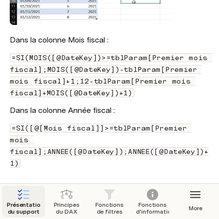
Dans la colonne Mois fiscal :
=SI(MOIS([@DateKey])>=tblParam[Premier mois 
fiscal];MOIS([@DateKey])-tblParam[Premier 
mois fiscal]+1;12-tblParam[Premier mois 
fiscal]+MOIS([@DateKey])+1)
Dans la colonne Année fiscal :
=SI([@[Mois fiscal]]>=tblParam[Premier 
mois 
fiscal];ANNEE([@DateKey]);ANNEE([@DateKey])+
1)
Présentation
Principes
Fonctions
Fonctions
More
du support
du DAX
de filtres
d'informations